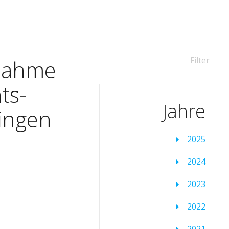
Filter
­nah­me
ts­
Jahre
in­gen
2025
2024
2023
2022
2021