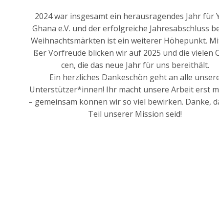
2024 war ins­ge­samt ein her­aus­ra­gen­des Jahr für
Gha­na e.V. und der erfolg­rei­che Jah­res­ab­schluss b
Weih­nachts­märk­ten ist ein wei­te­rer Höhe­punkt. Mi
ßer Vor­freu­de bli­cken wir auf 2025 und die vie­len
cen, die das neue Jahr für uns bereit­hält.
Ein herz­li­ches Dan­ke­schön geht an alle unse­r
Unterstützer*innen! Ihr macht unse­re Arbeit erst m
– gemein­sam kön­nen wir so viel bewir­ken. Dan­ke, d
Teil unse­rer Mis­si­on seid!