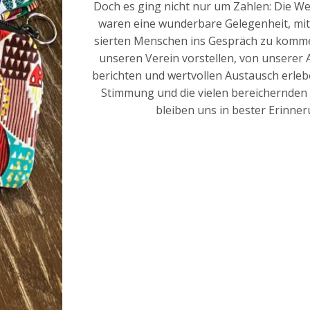
Doch es ging nicht nur um Zah­len: Die Wei
waren eine wun­der­ba­re Gele­gen­heit, mit 
sier­ten Men­schen ins Gespräch zu kom­m
unse­ren Ver­ein vor­stel­len, von unse­rer 
berich­ten und wert­vol­len Aus­tausch erle­be
Stim­mung und die vie­len berei­chern­de
blei­ben uns in bes­ter Erin­ne­