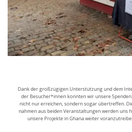
Dank der groß­zü­gi­gen Unter­stüt­zung und dem Inte
der Besucher*innen konn­ten wir unse­re Spen­den­z
nicht nur errei­chen, son­dern sogar über­tref­fen. Di
nah­men aus bei­den Ver­an­stal­tun­gen wer­den uns he
unse­re Pro­jek­te in Gha­na wei­ter vor­an­zu­trei­be