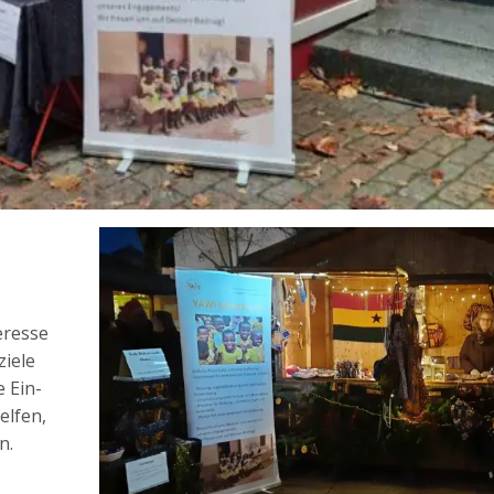
r­es­se
ie­le
e Ein­
l­fen,
n.