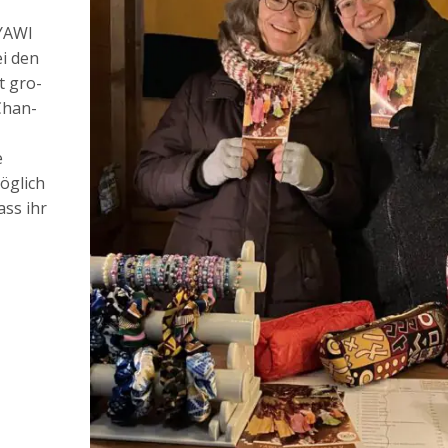
 YAWI
ei den
t gro­
 Chan­
e
ög­lich
ass ihr