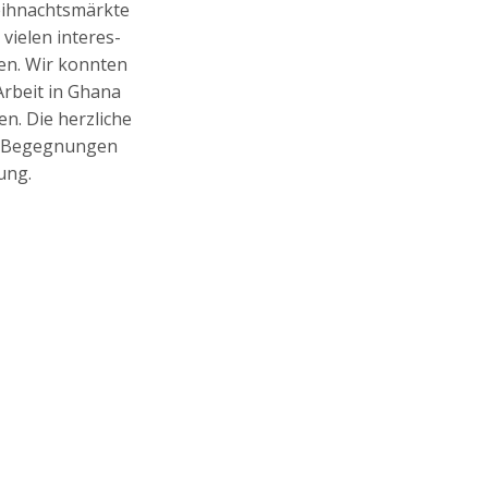
h­nachts­märk­te
vie­len inter­es­
en. Wir konn­ten
Arbeit in Gha­na
n. Die herz­li­che
n Begeg­nun­gen
rung.