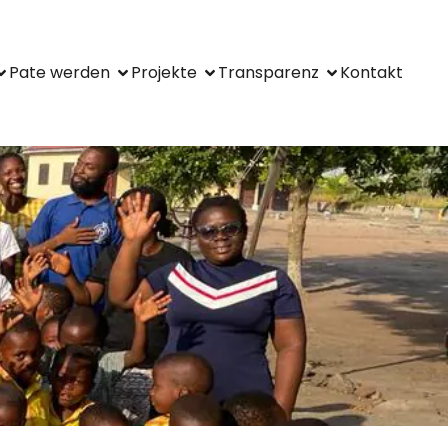
Pate wer­den
Pro­jek­te
Trans­pa­renz
Kon­takt