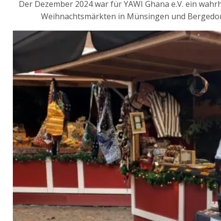
Der Dezem­ber 2024 war für YAWI Gha­na e.V. ein wahr­ha
Weih­nachts­märk­ten in Mün­sin­gen und Ber­ge­dorf