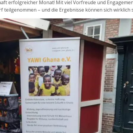
ft erfolg­rei­cher Monat! Mit viel Vor­freu­de und Enga­ge­m
 teil­ge­nom­men – und die Ergeb­nis­se kön­nen sich wirk­lich 