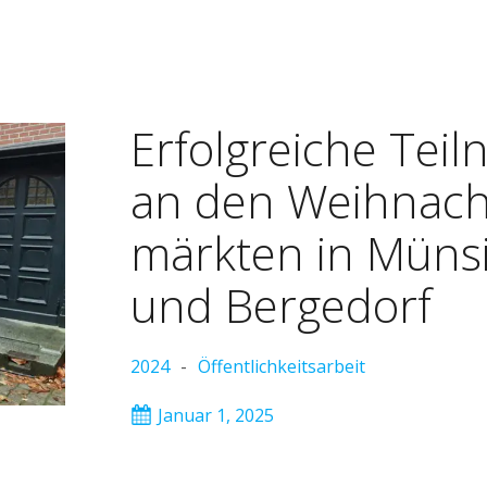
Erfolg­rei­che Teil
an den Weih­nach
märk­ten in Mün­s
und Ber­ge­dorf
2024
-
Öffentlichkeitsarbeit
Januar 1, 2025