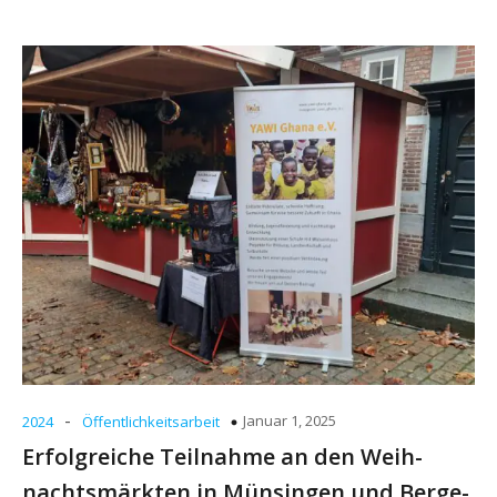
-
Januar 1, 2025
2024
Öffentlichkeitsarbeit
Erfolg­rei­che Teil­nah­me an den Weih­
nachts­märk­ten in Mün­sin­gen und Ber­ge­