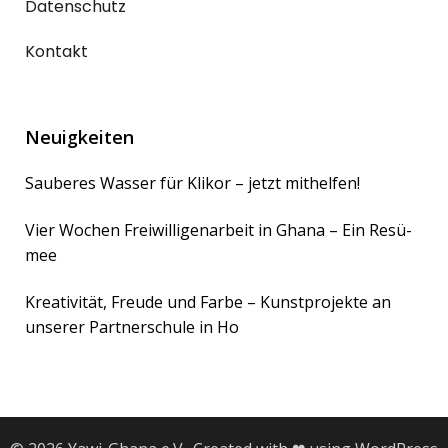
Datenschutz
Kontakt
Neuigkeiten
Sau­be­res Was­ser für Kli­kor – jetzt mit­hel­fen!
Vier Wochen Frei­wil­li­gen­ar­beit in Gha­na – Ein Resü­
mee
Krea­ti­vi­tät, Freu­de und Far­be – Kunst­pro­jek­te an
unse­rer Part­ner­schu­le in Ho