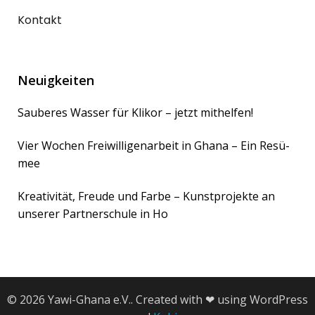
Kontakt
Neuigkeiten
Sau­be­res Was­ser für Kli­kor – jetzt mit­hel­fen!
Vier Wochen Frei­wil­li­gen­ar­beit in Gha­na – Ein Resü­
mee
Krea­ti­vi­tät, Freu­de und Far­be – Kunst­pro­jek­te an
unse­rer Part­ner­schu­le in Ho
© 2026 Yawi-Ghana e.V.. Created with ❤ using WordPress