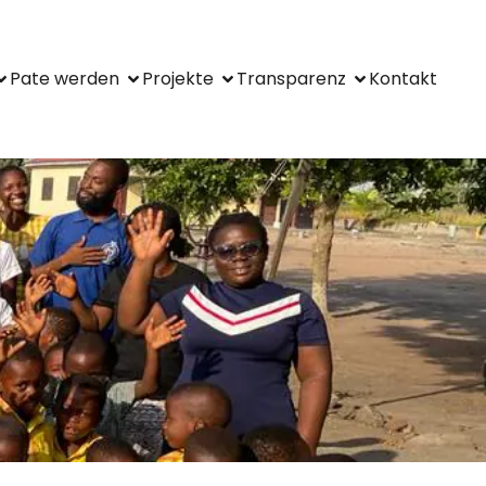
Pate wer­den
Pro­jek­te
Trans­pa­renz
Kon­takt