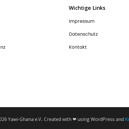
Wichtige Links
Impressum
Datenschutz
enz
Kontakt
026 Yawi-Ghana e.V.. Created with ❤ using WordPress and
K