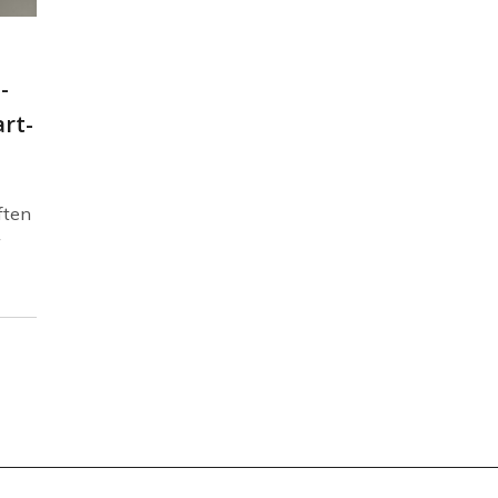
­
art­
­ten