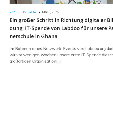
-
Mai 9, 2025
2025
Projekte
Ein gro­ßer Schritt in Rich­tung digi­ta­ler Bil
dung: IT-Spen­de von Lab­doo für unse­re P
ner­schu­le in Gha­na
Im Rah­men eines Netz­werk-Events von Labdoo.org durf
wir vor weni­gen Wochen unse­re ers­te IT-Spen­de die­ser
groß­ar­ti­gen Orga­ni­sa­ti­on[…]