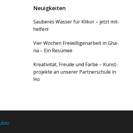
Neuigkeiten
Sau­be­res Was­ser für Kli­kor – jetzt mit­
hel­fen!
Vier Wochen Frei­wil­li­gen­ar­beit in Gha­
na – Ein Resü­mee
Krea­ti­vi­tät, Freu­de und Far­be – Kunst­
pro­jek­te an unse­rer Part­ner­schu­le in
Ho
ubio